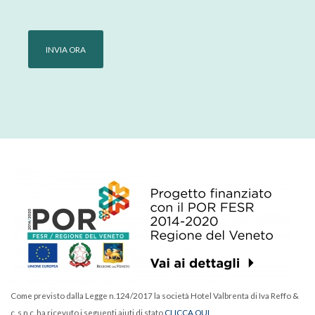
Come previsto dalla Legge n.124/2017 la società Hotel Valbrenta di Iva Reffo &
c. s.n.c. ha ricevuto i seguenti aiuti di stato
CLICCA QUI