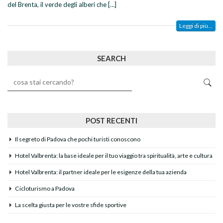
del Brenta, il verde degli alberi che […]
Leggi di più...
SEARCH
POST RECENTI
Il segreto di Padova che pochi turisti conoscono
Hotel Valbrenta: la base ideale per il tuo viaggio tra spiritualità, arte e cultura
Hotel Valbrenta: il partner ideale per le esigenze della tua azienda
Cicloturismo a Padova
La scelta giusta per le vostre sfide sportive