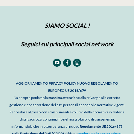
SIAMO SOCIAL !
Seguici sui principali social network
AGGIORNAMENTO PRIVACY POLICY NUOVO REGOLAMENTO
EUROPEO UE 2016/679
Da sempre poniamo la
massima attenzione
alla privacy e alla corretta
gestione e conservazione dei dati personali secondo le normative vigenti.
Per restare al passo con i cambiamenti evolutivi della normativa in materia
di privacy, oggi continuiamo nel nostro lavoro di
trasparenza
,
informandola che in ottemperanza al nuovo
Regolamento UE 2016/679
sulla Protezione dei Dati (GDPR)
abbiamo
aggiornato la nostra privacy