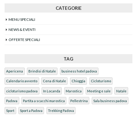
CATEGORIE
MENU SPECIALI
NEWS & EVENTI
OFFERTE SPECIALI
TAG
Apericena
Brindisi di Natale
business hotel padova
Calendario avvento
Cena di Natale
Chioggia
Cicloturismo
cicloturismo padova
In Locanda
Marostica
Meeting e sale
Natale
Padova
Partita a scacchi marostica
Pellestrina
Sala business padova
Sport
Sport a Padova
Trekking Padova