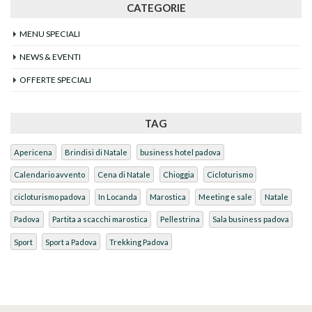
CATEGORIE
MENU SPECIALI
NEWS & EVENTI
OFFERTE SPECIALI
TAG
Apericena
Brindisi di Natale
business hotel padova
Calendario avvento
Cena di Natale
Chioggia
Cicloturismo
cicloturismo padova
In Locanda
Marostica
Meeting e sale
Natale
Padova
Partita a scacchi marostica
Pellestrina
Sala business padova
Sport
Sport a Padova
Trekking Padova