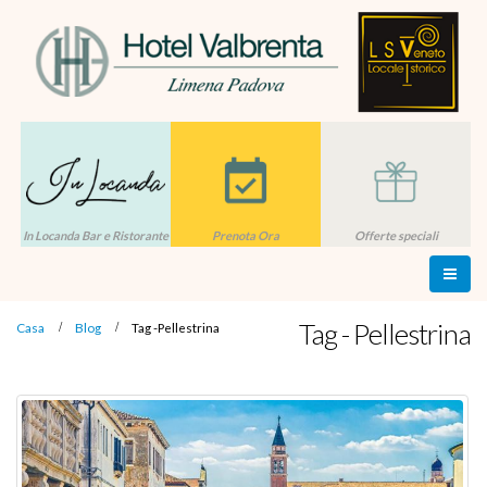
In Locanda Bar e Ristorante
Prenota Ora
Offerte speciali
Tag - Pellestrina
Casa
Blog
Tag -
Pellestrina