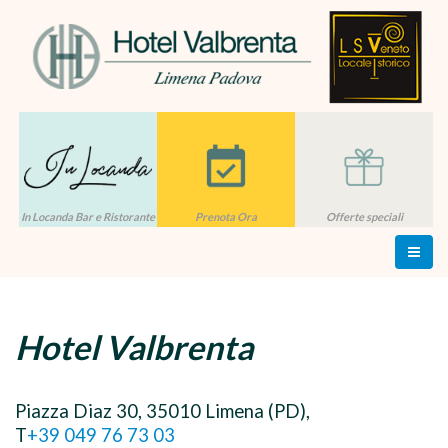
In Locanda Bar e Ristorante
Prenota Ora
Offerte speciali
Hotel Valbrenta
Piazza Diaz 30, 35010 Limena (PD),
T
+39 049 76 73 03