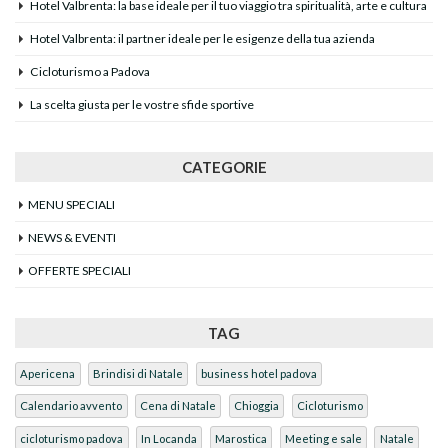
Hotel Valbrenta: la base ideale per il tuo viaggio tra spiritualità, arte e cultura
Hotel Valbrenta: il partner ideale per le esigenze della tua azienda
Cicloturismo a Padova
La scelta giusta per le vostre sfide sportive
CATEGORIE
MENU SPECIALI
NEWS & EVENTI
OFFERTE SPECIALI
TAG
Apericena
Brindisi di Natale
business hotel padova
Calendario avvento
Cena di Natale
Chioggia
Cicloturismo
cicloturismo padova
In Locanda
Marostica
Meeting e sale
Natale