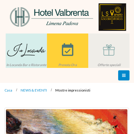
In Locanda Bar e Ristorante
Prenota Ora
Offerte speciali
Casa
NEWS & EVENTI
Mostre impressionisti