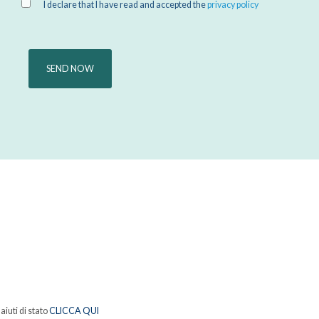
I declare that I have read and accepted the
privacy policy
aiuti di stato
CLICCA QUI