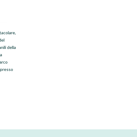
tacolare,
del
nili della
la
arco
 presso