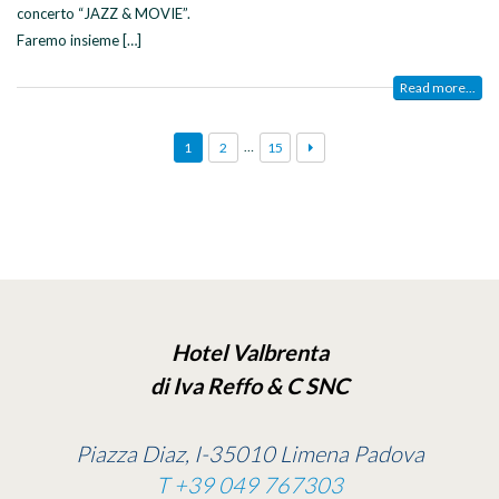
concerto “JAZZ & MOVIE”.
Faremo insieme […]
Read more...
…
1
2
15
Hotel Valbrenta
di Iva Reffo & C SNC
Piazza Diaz, I-35010 Limena Padova
T +39 049 767303