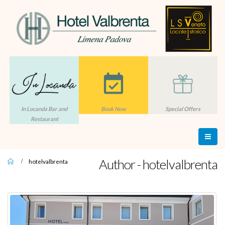
In Locanda Bar and
Book Now
Special Offers
Restaurant
Author - hotelvalbrenta
hotelvalbrenta