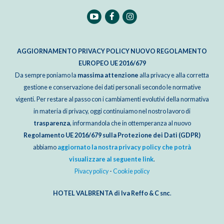
AGGIORNAMENTO PRIVACY POLICY NUOVO REGOLAMENTO
EUROPEO UE 2016/679
Da sempre poniamo la
massima attenzione
alla privacy e alla corretta
gestione e conservazione dei dati personali secondo le normative
vigenti. Per restare al passo con i cambiamenti evolutivi della normativa
in materia di privacy, oggi continuiamo nel nostro lavoro di
trasparenza
, informandola che in ottemperanza al nuovo
Regolamento UE 2016/679 sulla Protezione dei Dati (GDPR)
abbiamo
aggiornato la nostra privacy policy che potrà
visualizzare al seguente link
.
Pivacy policy
-
Cookie policy
HOTEL VALBRENTA di Iva Reffo & C snc
.