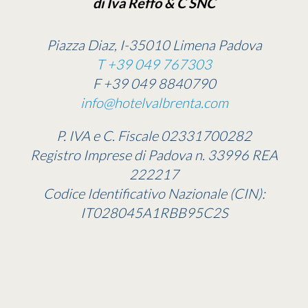
di Iva Reffo & C SNC
Piazza Diaz, I-35010 Limena Padova
T +39 049 767303
F +39 049 8840790
info@hotelvalbrenta.com
P. IVA e C. Fiscale 02331700282
Registro Imprese di Padova n. 33996 REA
222217
Codice Identificativo Nazionale (CIN):
IT028045A1RBB95C2S