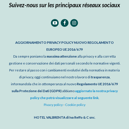
Suivez-nous sur les principaux réseaux sociaux
AGGIORNAMENTO PRIVACY POLICY NUOVO REGOLAMENTO
EUROPEO UE 2016/679
Da sempre poniamo la
massima attenzione
alla privacy e alla corretta
gestione e conservazione dei dati personali secondo le normative vigenti.
Per restare al passo con i cambiamenti evolutivi della normativa in materia
di privacy, oggi continuiamo nel nostro lavoro di
trasparenza
,
informandola che in ottemperanza al nuovo
Regolamento UE 2016/679
sulla Protezione dei Dati (GDPR)
abbiamo
aggiornato la nostra privacy
policy che potrà visualizzare al seguente link
.
Pivacy policy
-
Cookie policy
HOTEL VALBRENTA di Iva Reffo & C snc
.