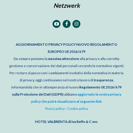
Netzwerk
AGGIORNAMENTO PRIVACY POLICY NUOVO REGOLAMENTO
EUROPEO UE 2016/679
Da sempre poniamo la
massima attenzione
alla privacy e alla corretta
gestione e conservazione dei dati personali secondo le normative vigenti.
Per restare al passo con i cambiamenti evolutivi della normativa in materia
di privacy, oggi continuiamo nel nostro lavoro di
trasparenza
,
informandola che in ottemperanza al nuovo
Regolamento UE 2016/679
sulla Protezione dei Dati (GDPR)
abbiamo
aggiornato la nostra privacy
policy che potrà visualizzare al seguente link
.
Pivacy policy
-
Cookie policy
HOTEL VALBRENTA di Iva Reffo & C snc
.