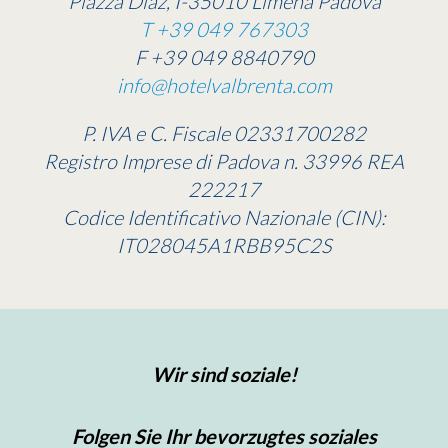
Piazza Diaz, I-35010 Limena Padova
T +39 049 767303
F +39 049 8840790
info@hotelvalbrenta.com
P. IVA e C. Fiscale 02331700282
Registro Imprese di Padova n. 33996 REA
222217
Codice Identificativo Nazionale (CIN):
IT028045A1RBB95C2S
Wir sind soziale!
Folgen Sie Ihr bevorzugtes soziales