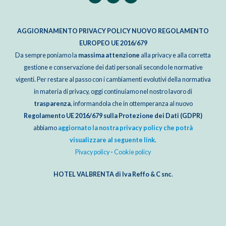
AGGIORNAMENTO PRIVACY POLICY NUOVO REGOLAMENTO
EUROPEO UE 2016/679
Da sempre poniamo la
massima attenzione
alla privacy e alla corretta
gestione e conservazione dei dati personali secondo le normative
vigenti. Per restare al passo con i cambiamenti evolutivi della normativa
in materia di privacy, oggi continuiamo nel nostro lavoro di
trasparenza
, informandola che in ottemperanza al nuovo
Regolamento UE 2016/679 sulla Protezione dei Dati (GDPR)
abbiamo
aggiornato la nostra privacy policy che potrà
visualizzare al seguente link
.
Pivacy policy
-
Cookie policy
HOTEL VALBRENTA di Iva Reffo & C snc
.