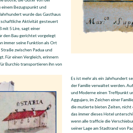
zu einem Bezugspunkt und
n Jahrhundert wurde das Gasthaus
rtschaftliche Aktivität gesteuert
 mit 5 Lire, sagt einer
r den Bau gerichtet vorgelegt
nn immer seine Funktion als Ort
ge Straße zwischen Padua und
. Für einen Vergleich, erinnern
für Burchio transportieren ihn von
Es ist mehr als ein Jahrhundert s
der Familie verwaltet werden. Auf
und Moderne einen Treffpunkt un
Aggujaro, im Zeichen einer Familie
die mutierte bieten Zeiten, nich
das immer dieses Hotel unterschi
wenn alle trafficie die Verschieb
seiner Lage am Stadtrand von Pa