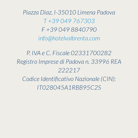
Piazza Diaz, I-35010 Limena Padova
T +39 049 767303
F +39 049 8840790
info@hotelvalbrenta.com
P. IVA e C. Fiscale 02331700282
Registro Imprese di Padova n. 33996 REA
222217
Codice Identificativo Nazionale (CIN):
IT028045A1RBB95C2S