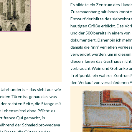
Es bildete ein Zentrum des Handel
Zusammenhang mit ihnen konnte n
Entwurf der Mitte des siebzehnte
heutigen Größe erblickt. Das Vo
und der 500 bereits in einem von
dokumentiert. Daher bin ich mehr 
damals die “inn” verliehen vorge
verwendet werden, um in diesem H
diesen Tagen das Gasthaus nicht n
verbraucht Wein und Getränke und
Treffpunkt, ein wahres Zentrum 
den Verkauf von verschiedenen A
 Jahrhunderts – das sieht aus wie
beiden Türen ist genau das, was
 der rechten Seite, die Stange mit
 Lebensmittel ohne Pflicht zu
ort franco.Qui gemacht, in
e während der Schmied provvedeva
le Boote, die Güter von der