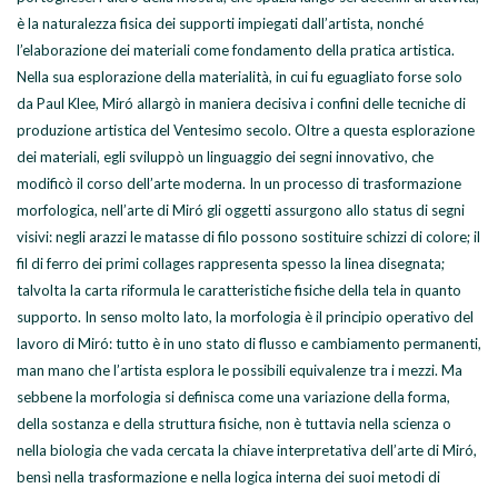
è la naturalezza fisica dei supporti impiegati dall’artista, nonché
l’elaborazione dei materiali come fondamento della pratica artistica.
Nella sua esplorazione della materialità, in cui fu eguagliato forse solo
da Paul Klee, Miró allargò in maniera decisiva i confini delle tecniche di
produzione artistica del Ventesimo secolo. Oltre a questa esplorazione
dei materiali, egli sviluppò un linguaggio dei segni innovativo, che
modificò il corso dell’arte moderna. In un processo di trasformazione
morfologica, nell’arte di Miró gli oggetti assurgono allo status di segni
visivi: negli arazzi le matasse di filo possono sostituire schizzi di colore; il
fil di ferro dei primi collages rappresenta spesso la linea disegnata;
talvolta la carta riformula le caratteristiche fisiche della tela in quanto
supporto. In senso molto lato, la morfologia è il principio operativo del
lavoro di Miró: tutto è in uno stato di flusso e cambiamento permanenti,
man mano che l’artista esplora le possibili equivalenze tra i mezzi. Ma
sebbene la morfologia si definisca come una variazione della forma,
della sostanza e della struttura fisiche, non è tuttavia nella scienza o
nella biologia che vada cercata la chiave interpretativa dell’arte di Miró,
bensì nella trasformazione e nella logica interna dei suoi metodi di